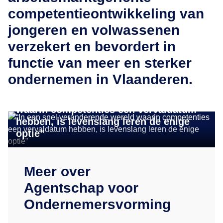
competentieontwikkeling van
jongeren en volwassenen
verzekert en bevordert in
functie van meer en sterker
ondernemen in Vlaanderen.
INSIGHTS
“In een snel veranderende wereld
waarin competenties een vervaldatum
hebben, is levenslang leren de enige
optie”
Meer over
Agentschap voor
Ondernemersvorming