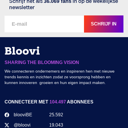
Schrijf net als
36.069 fans
in op de wekelijkse
newsletter
SCHRIJF IN
SHARING THE BLOOMING VISION
We connecteren ondernemers en inspireren hen met nieuwe
trends kennis en inzichten zodat ze voorsprong hebben en
kunnen innoveren groeien en hun eigen impact maken.
CONNECTEER MET
104.497
ABONNEES
blooviBE
25.592
@bloovi
19.043