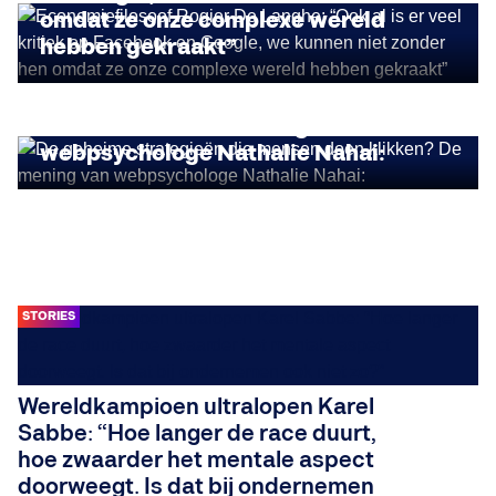
omdat ze onze complexe wereld
hebben gekraakt”
INSIGHTS
De geheime strategieën die mensen
doen klikken? De mening van
webpsychologe Nathalie Nahai:
STORIES
Wereldkampioen ultralopen Karel
Sabbe: “Hoe langer de race duurt,
hoe zwaarder het mentale aspect
doorweegt. Is dat bij ondernemen