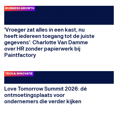
BUSINESS GROWTH
'Vroeger zat alles in een kast, nu
heeft iedereen toegang tot de juiste
gegevens': Charlotte Van Damme
over HR zonder papierwerk bij
Paintfactory
TECH & INNOVATIE
Love Tomorrow Summit 2026: dé
ontmoetingsplaats voor
INSIGHTS
ondernemers die verder kijken
Economiefilosoof Rogier De Langhe:
“Ook al is er veel kritiek op Facebook
en Google, we kunnen niet zonder hen