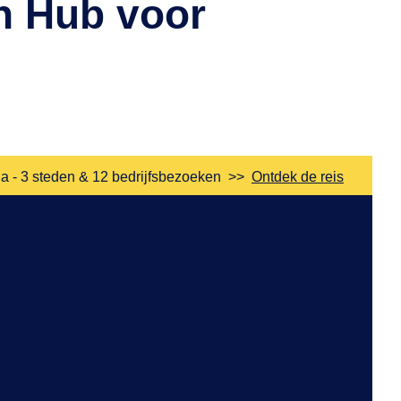
n Hub voor
a - 3 steden & 12 bedrijfsbezoeken
>>
Ontdek de reis