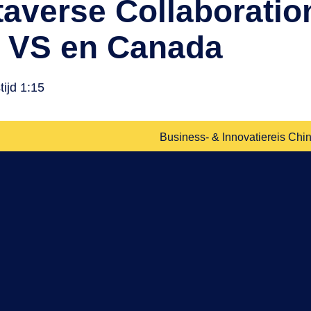
averse Collaboratio
n VS en Canada
tijd 1:15
Business- & Innovatiereis Chin