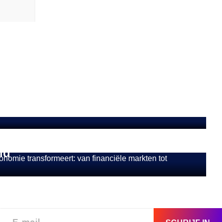
p Bitcoins en
d wereldwijd’
n de EU-economie
van financiële markten
id