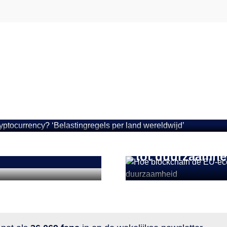
betaal je bij verkoop o
elastingregels per lan
CRYPTONIEUWS
Hoe blockchai
jn
transformeert: 
tot duurzaamhe