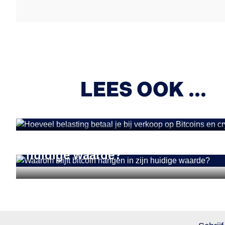
CRYPTONIEUWS
Hoeveel belasting 
cryptocurrency? ‘B
LEES OOK ...
CRYPTONIEUWS
Waarom blijft bitcoin hangen in zi
huidige waarde?