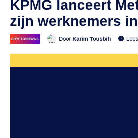
KPMG lanceert Met
zijn werknemers i
Door
Karim Tousbih
Lees
CRYPTONIEUWS