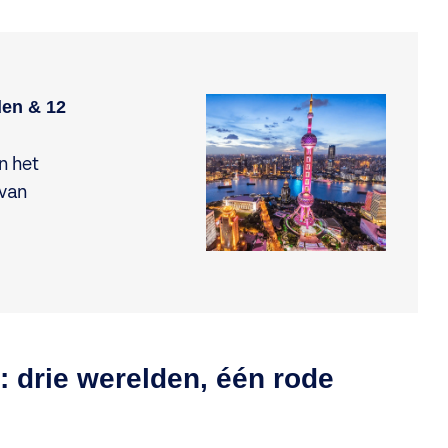
den & 12
n het
 van
: drie werelden, één rode