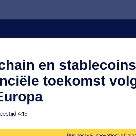
hain en stablecoins
anciële toekomst vol
Europa
eestijd 4:15
Business- & Innovatiereis Chin