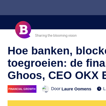
Sharing the blooming vision
Hoe banken, blockc
toegroeien: de fin
Ghoos, CEO OKX 
Door
L
Laure Oomens
FINANCIAL GROWTH