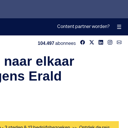
Content partner worden?
104.497
abonnees
 naar elkaar
gens Erald
a - 3 steden & 12 bedrijfsbezoeken
>>
Ontdek de reis