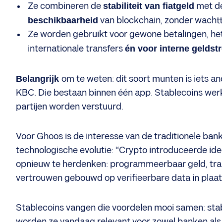
Ze combineren de
stabiliteit van fiatgeld
met d
beschikbaarheid
van blockchain, zonder wachtt
Ze worden gebruikt voor gewone betalingen, het 
internationale transfers
én voor interne geldst
Belangrijk
om te weten: dit soort munten is iets an
KBC. Die bestaan binnen één app. Stablecoins werk
partijen worden verstuurd.
Voor Ghoos is de interesse van de traditionele ban
technologische evolutie: “Crypto introduceerde id
opnieuw te herdenken: programmeerbaar geld, tra
vertrouwen gebouwd op verifieerbare data in plaa
Stablecoins vangen die voordelen mooi samen: stabi
worden ze vandaag relevant voor zowel banken als