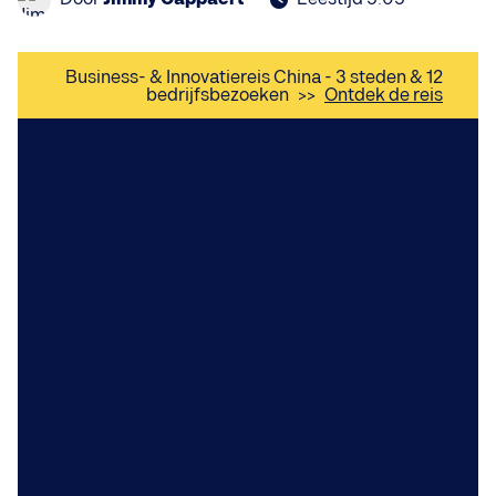
Business- & Innovatiereis China - 3 steden & 12
bedrijfsbezoeken
>>
Ontdek de reis