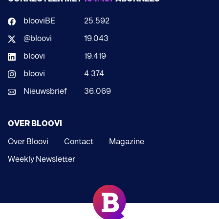
blooviBE
25.592
@bloovi
19.043
bloovi
19.419
bloovi
4.374
Nieuwsbrief
36.069
OVER BLOOVI
Over Bloovi
Contact
Magazine
Weekly Newsletter