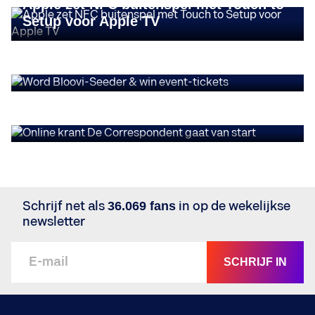
Apple zet NFC buitenspel met Touch to
Setup voor Apple TV
INSIGHTS
Word Bloovi-Seeder & win event-
tickets
INSIGHTS
Online krant De Correspondent gaat
van start
Schrijf net als
36.069 fans
in op de wekelijkse
newsletter
SCHRIJF IN