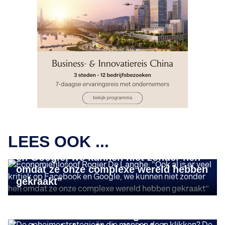
INSIGHTS
Economiefilosoof Rogier De Langhe:
LEES OOK ...
“Ook al is er veel kritiek op Facebook
en Google, we kunnen niet zonder hen
omdat ze onze complexe wereld hebben
gekraakt”
INSIGHTS
De geheime strategieën die mensen
doen klikken? De mening van
INSIGHTS