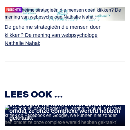
INSIGHTS
De geheime strategieën die mensen doen
klikken? De mening van webpsychologe
Nathalie Nahai:
INSIGHTS
Economiefilosoof Rogier De Langhe:
LEES OOK ...
“Ook al is er veel kritiek op Facebook
en Google, we kunnen niet zonder hen
omdat ze onze complexe wereld hebben
gekraakt”
INSIGHTS