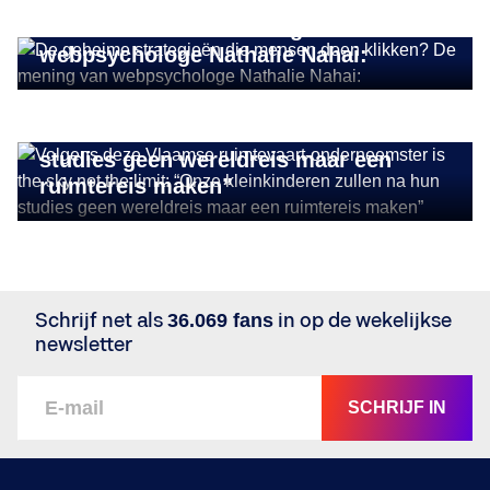
De geheime strategieën die mensen
doen klikken? De mening van
INSIGHTS
webpsychologe Nathalie Nahai:
Volgens deze Vlaamse ruimtevaart-
onderneemster is the sky not the limit:
“Onze kleinkinderen zullen na hun
studies geen wereldreis maar een
ruimtereis maken”
Schrijf net als
36.069 fans
in op de wekelijkse
newsletter
SCHRIJF IN