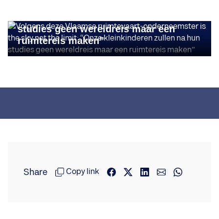
onderneemster is the sky not the limit:
“Onze kleinkinderen zullen na hun
studies geen wereldreis maar een
ruimtereis maken”
Share
Copy link