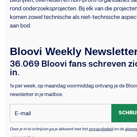
bedrijven, overheden en non-profit-organisaties 
rond onderzoeksprojecten. Bij elk van die projecte
komen zowel technische als niet-technische aspec
aan bod.
Bloovi Weekly Newslette
36.069 Bloovi fans schreven zi
in.
1x per week, op maandag voormiddag ontvang je de Bloo
newsletter in je mailbox.
SCHRIJ
E-mail
Door je in te schrijven ga je akkoord met het
privacybeleid
en de
algem