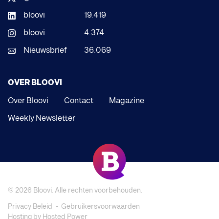
bloovi
19.419
bloovi
4.374
Nieuwsbrief
36.069
OVER BLOOVI
Over Bloovi
Contact
Magazine
Weekly Newsletter
© 2026
Bloovi
. Alle rechten voorbehouden.
Privacy Beleid
Gebruikersvoorwaarden
Hosting by Hosted Power