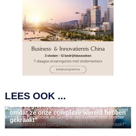
INSIGHTS
Economiefilosoof Rogier De Langhe:
LEES OOK ...
“Ook al is er veel kritiek op Facebook
en Google, we kunnen niet zonder hen
omdat ze onze complexe wereld hebben
gekraakt”
INSIGHTS
De geheime strategieën die mensen