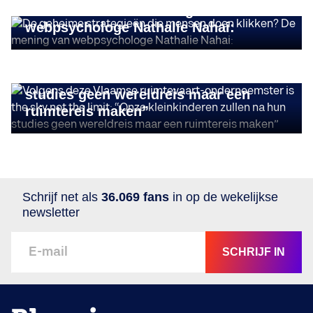
doen klikken? De mening van
INSIGHTS
webpsychologe Nathalie Nahai:
Volgens deze Vlaamse ruimtevaart-
onderneemster is the sky not the limit:
“Onze kleinkinderen zullen na hun
studies geen wereldreis maar een
ruimtereis maken”
Schrijf net als
36.069 fans
in op de wekelijkse
newsletter
SCHRIJF IN