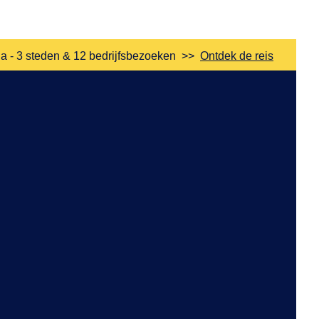
a - 3 steden & 12 bedrijfsbezoeken
>>
Ontdek de reis