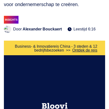
voor ondernemerschap te creëren.
INSIGHTS
Door
Alexander Bouckaert
Leestijd 6:16
Business- & Innovatiereis China - 3 steden & 12
bedrijfsbezoeken
>>
Ontdek de reis