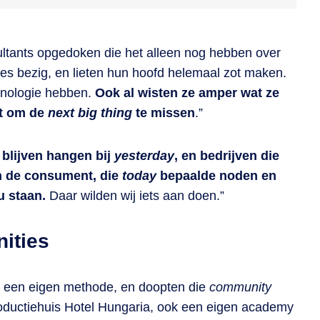
nsultants opgedoken die het alleen nog hebben over
oes bezig, en lieten hun hoofd helemaal zot maken.
hnologie hebben.
Ook al wisten ze amper wat ze
et om de
next big thing
te missen
.”
e blijven hangen bij
yesterday
, en bedrijven die
n de consument, die
today
bepaalde noden en
u staan.
Daar wilden wij iets aan doen.”
ities
en een eigen methode, en doopten die
community
oductiehuis Hotel Hungaria, ook een eigen academy