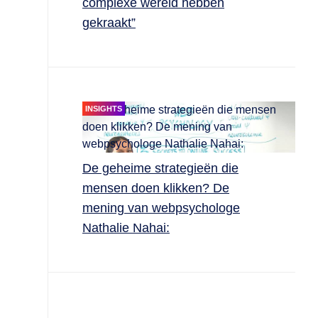
complexe wereld hebben
gekraakt”
INSIGHTS
De geheime strategieën die
mensen doen klikken? De
mening van webpsychologe
Nathalie Nahai: