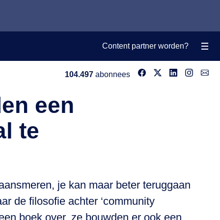
Content partner worden?
104.497
abonnees
den een
l te
e aansmeren, je kan maar beter teruggaan
ar de filosofie achter ‘community
l een boek over, ze bouwden er ook een