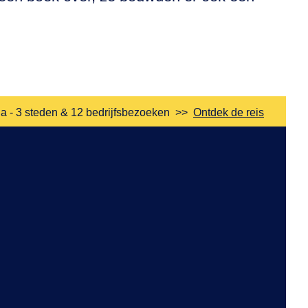
a - 3 steden & 12 bedrijfsbezoeken
>>
Ontdek de reis