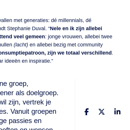
llen met generaties: dé millennials, dé
dt Stephanie Duval. “
Nele en ik zijn allebei
ettend veel gemeen
: jonge vrouwen, allebei twee
pullen
(lacht)
en allebei bezig met community
consumptiepatroon, zijn we totaal verschillend
.
 ideeën en inspiratie.”
ene groep,
ener als doelgroep.
l zijn, vertrek je
es. Vanuit groepen
ge passies en
hoeften en wensen,