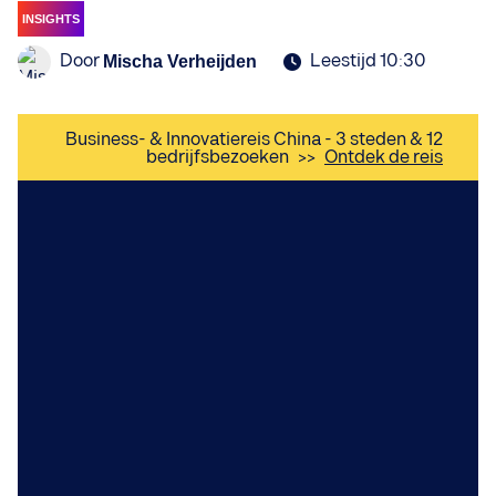
INSIGHTS
Door
Leestijd 10:30
Mischa Verheijden
Business- & Innovatiereis China - 3 steden & 12
bedrijfsbezoeken
>>
Ontdek de reis