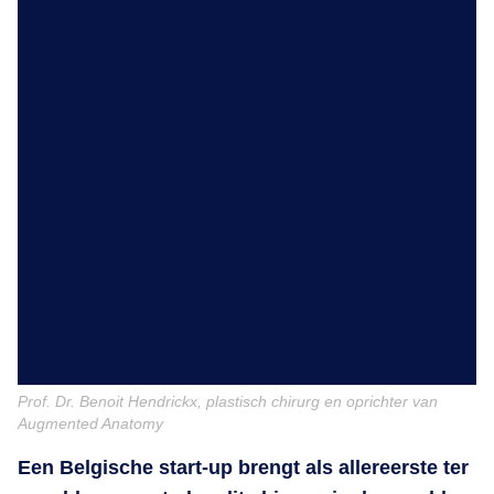
Prof. Dr. Benoit Hendrickx, plastisch chirurg en oprichter van
Augmented Anatomy
Een Belgische start-up brengt als allereerste ter