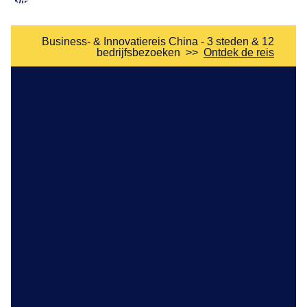
Business- & Innovatiereis China - 3 steden & 12
bedrijfsbezoeken
>>
Ontdek de reis