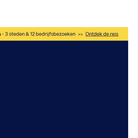
a - 3 steden & 12 bedrijfsbezoeken
>>
Ontdek de reis