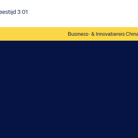
eestijd 3:01
Business- & Innovatiereis Chin