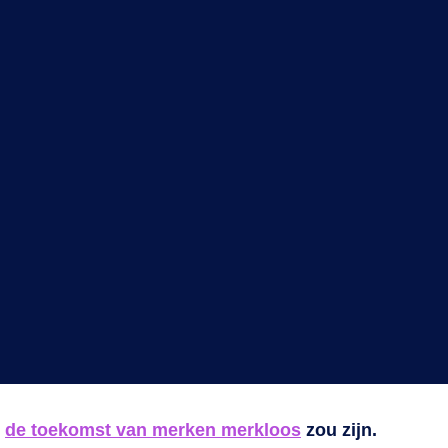
t
de toekomst van merken merkloos
zou zijn.