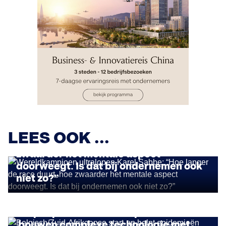
STORIES
Wereldkampioen ultralopen Karel
LEES OOK ...
Sabbe: “Hoe langer de race duurt, hoe
zwaarder het mentale aspect
doorweegt. Is dat bij ondernemen ook
niet zo?”
IMPACT ONDERNEMEN
Belgisch/Zuid-Afrikaanse start-up
helpt epidemieën voorspellen: “We
bouwen complexe technologie met