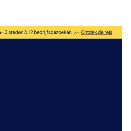
a - 3 steden & 12 bedrijfsbezoeken
>>
Ontdek de reis