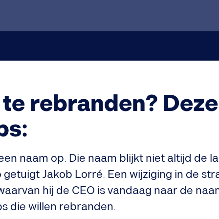
p te rebranden? Dez
ps:
en naam op. Die naam blijkt niet altijd de l
o getuigt Jakob Lorré. Een wijziging in de s
jf waarvan hij de CEO is vandaag naar de n
ps die willen rebranden.