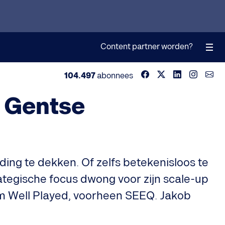
Content partner worden?
104.497
abonnees
e Gentse
ading te dekken. Of zelfs betekenisloos te
trategische focus dwong voor zijn scale-up
aam Well Played, voorheen SEEQ. Jakob