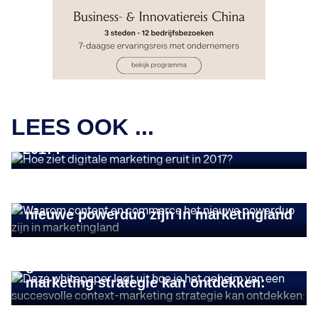
INSIGHTS
LEES OOK ...
Hoe ziet digitale marketing eruit in
2017?
INSIGHTS
Waarom content en commerce het
nieuwe powerduo zijn in marketingland
INSIGHTS
Deze whitepaper legt uit hoe je het
geheim van een succesvolle context-
marketing strategie kan ontdekken: