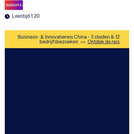
INSIGHTS
Leestijd 1:20
Business- & Innovatiereis China - 3 steden & 12
bedrijfsbezoeken
>>
Ontdek de reis