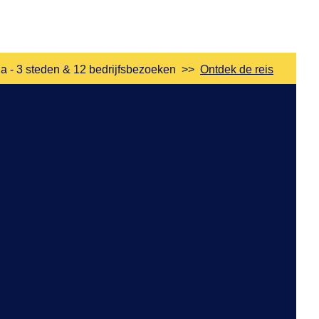
a - 3 steden & 12 bedrijfsbezoeken
>>
Ontdek de reis