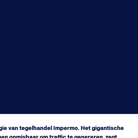
gie van tegelhandel Impermo. Het gigantische
n onmisbaar om traffic te genereren, zegt