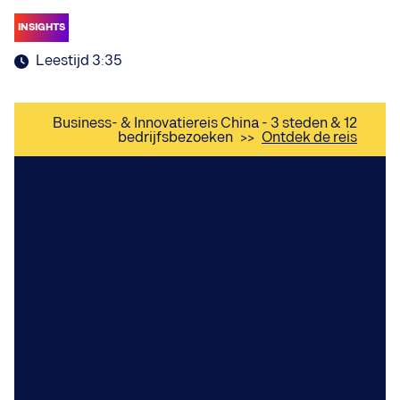
INSIGHTS
Leestijd 3:35
Business- & Innovatiereis China - 3 steden & 12
bedrijfsbezoeken
>>
Ontdek de reis