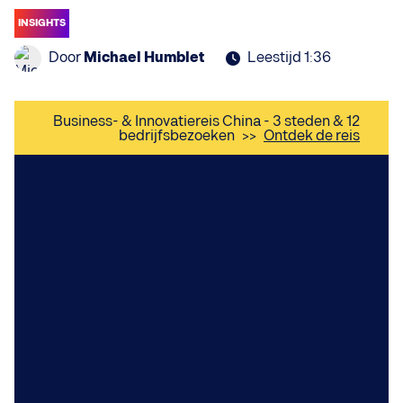
INSIGHTS
Door
Michael Humblet
Leestijd 1:36
Business- & Innovatiereis China - 3 steden & 12
bedrijfsbezoeken
>>
Ontdek de reis