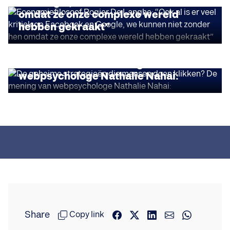
en Google, we kunnen niet zonder hen
omdat ze onze complexe wereld
hebben gekraakt”
INSIGHTS
De geheime strategieën die mensen
doen klikken? De mening van
webpsychologe Nathalie Nahai:
Share
Copy link