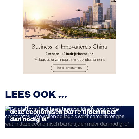
INSIGHTS
Dit platform faciliteert teambuildings
LEES OOK ...
voor grote corporates: “We willen
collega’s weer samenbrengen, wat in
deze economisch barre tijden meer
INSIGHTS
dan nodig is”
Economiefilosoof Rogier De Langhe:
“Ook al is er veel kritiek op Facebook