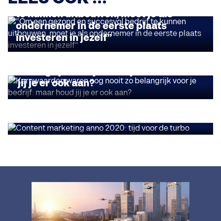
“Om een gezond en succesvol bedrijf
te kunnen uitbouwen, moet je als
ondernemer in de eerste plaats
investeren in jezelf”
INSIGHTS
Kernwaarden waren nog nooit zo
belangrijk voor je bedrijf: maar houd
jij je er ook aan?
INSIGHTS
Content marketing anno 2020: tijd
voor de turbo