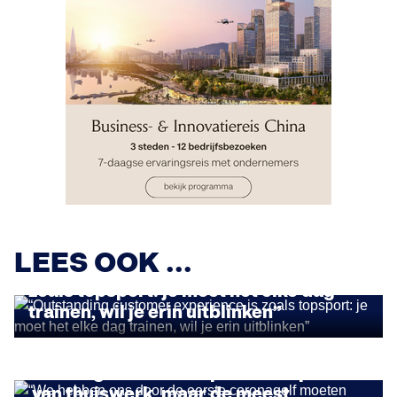
INSIGHTS
LEES OOK ...
“Outstanding customer experience is
zoals topsport: je moet het elke dag
trainen, wil je erin uitblinken”
INSIGHTS
“We hebben ons door de eerste
coronagolf moeten spartelen op vlak
van thuiswerk, maar de meest