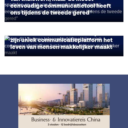
eenvoudige communicatietool heeft
ons tijdens de tweede gered”
INSIGHTS
Hoe dit Vlaamse telecombedrijf met
zijn uniek communicatieplatform het
leven van mensen makkelijker maakt