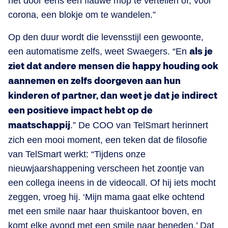
het door eens een flauwe mop te vertellen of, voor
corona, een blokje om te wandelen.”
Op den duur wordt die levensstijl een gewoonte,
een automatisme zelfs, weet Swaegers. “En
als je
ziet dat andere mensen die happy houding ook
aannemen en zelfs doorgeven aan hun
kinderen of partner, dan weet je dat je indirect
een positieve impact hebt op de
maatschappij
.” De COO van TelSmart herinnert
zich een mooi moment, een teken dat de filosofie
van TelSmart werkt: “Tijdens onze
nieuwjaarshappening verscheen het zoontje van
een collega ineens in de videocall. Of hij iets mocht
zeggen, vroeg hij. ‘Mijn mama gaat elke ochtend
met een smile naar haar thuiskantoor boven, en
komt elke avond met een smile naar beneden.’ Dat