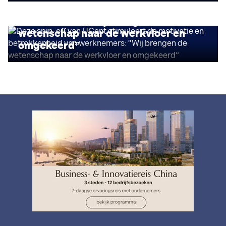
motivatie en betrokkenheid van
werknemers: “Wij brengen de
wetenschap naar de werkvloer en
omgekeerd”