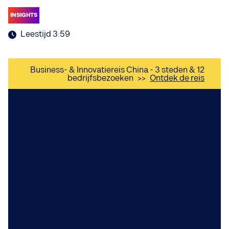
INSIGHTS
Leestijd 3:59
Business- & Innovatiereis China - 3 steden & 12
bedrijfsbezoeken
>>
Ontdek de reis