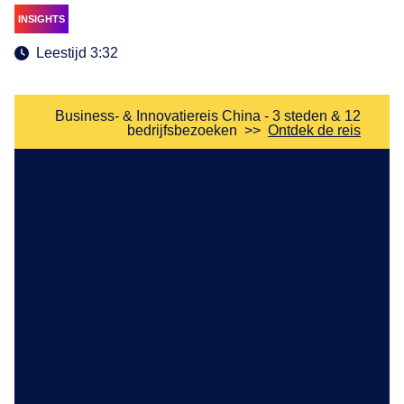
INSIGHTS
Leestijd 3:32
Business- & Innovatiereis China - 3 steden & 12
bedrijfsbezoeken
>>
Ontdek de reis