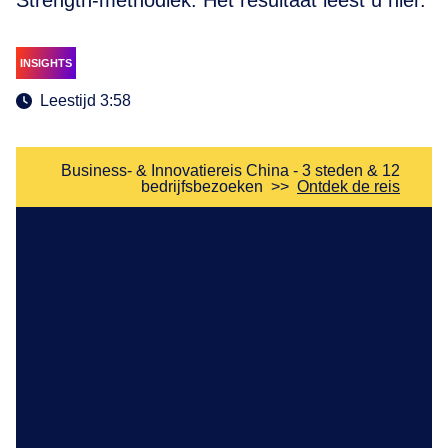
Strength-methodiek. Het resultaat leest u hier.
INSIGHTS
Leestijd 3:58
Business- & Innovatiereis China - 3 steden & 12
bedrijfsbezoeken
>>
Ontdek de reis