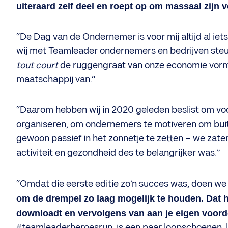
uiteraard zelf deel en roept op om massaal zijn 
“De Dag van de Ondernemer is voor mij altijd al iets
wij met Teamleader ondernemers en bedrijven st
tout court
de ruggengraat van onze economie vormen
maatschappij van.”
“Daarom hebben wij in 2020 geleden beslist om vo
organiseren, om ondernemers te motiveren om buit
gewoon passief in het zonnetje te zetten – we zaten
activiteit en gezondheid des te belangrijker was.”
“Omdat die eerste editie zo’n succes was, doen we 
om de drempel zo laag mogelijk te houden. Dat hou
downloadt en vervolgens van aan je eigen voord
#teamleaderheroesrun, is een paar loopschoenen, l