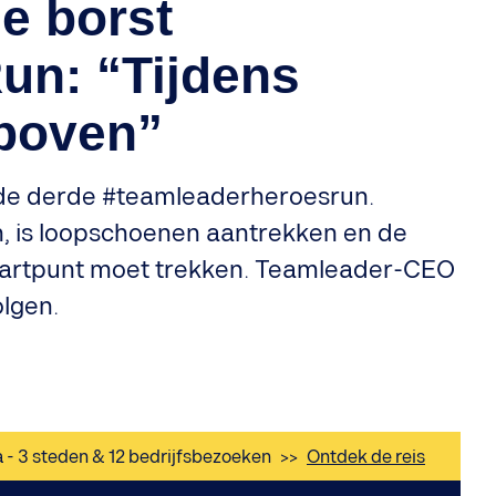
e borst
un: “Tijdens
 boven”
 de derde #teamleaderheroesrun.
n, is loopschoenen aantrekken en de
d startpunt moet trekken. Teamleader-CEO
olgen.
a - 3 steden & 12 bedrijfsbezoeken
>>
Ontdek de reis