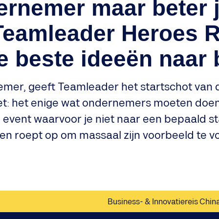
ernemer maar beter j
Teamleader Heroes R
e beste ideeën naar
mer, geeft Teamleader het startschot van
niet: het enige wat ondernemers moeten doe
eel event waarvoor je niet naar een bepaal
 en roept op om massaal zijn voorbeeld te v
Business- & Innovatiereis Chin