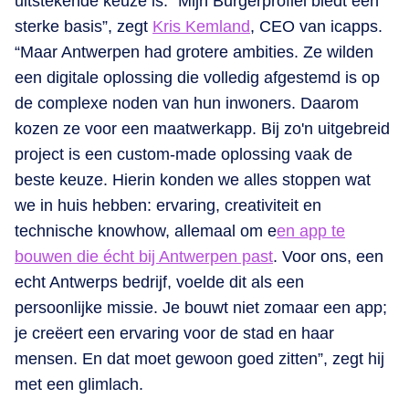
uitstekende keuze is. “Mijn Burgerprofiel biedt een
sterke basis”, zegt
Kris Kemland
, CEO van icapps.
“Maar Antwerpen had grotere ambities. Ze wilden
een digitale oplossing die volledig afgestemd is op
de complexe noden van hun inwoners. Daarom
kozen ze voor een maatwerkapp. Bij zo'n uitgebreid
project is een custom-made oplossing vaak de
beste keuze. Hierin konden we alles stoppen wat
we in huis hebben: ervaring, creativiteit en
technische knowhow, allemaal om e
en app te
bouwen die écht bij Antwerpen past
. Voor ons, een
echt Antwerps bedrijf, voelde dit als een
persoonlijke missie. Je bouwt niet zomaar een app;
je creëert een ervaring voor de stad en haar
mensen. En dat moet gewoon goed zitten”, zegt hij
met een glimlach.