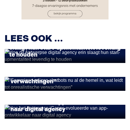
AANTREKKELIJKE WERKGEVERS
LEES OOK ...
Hoe dit Antwerpse digital agency erin
slaagt hun start-upmentaliteit levendig
te houden
INSIGHTS
“Sommigen prijzen chatbots nu al de
hemel in, wat leidt tot onrealistische
verwachtingen”
INSIGHTS
Hoe het Antwerpse iCapps
evolueerde van app-ontwikkelaar
naar digital agency