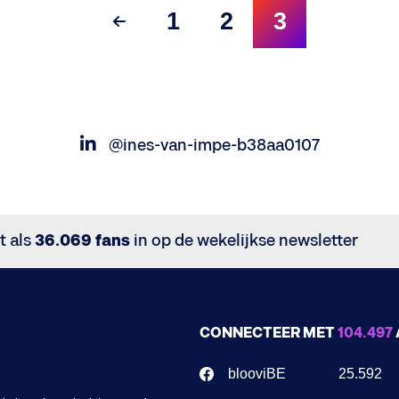
1
2
3
@ines-van-impe-b38aa0107
t als
36.069 fans
in op de wekelijkse newsletter
CONNECTEER MET
104.497
blooviBE
25.592