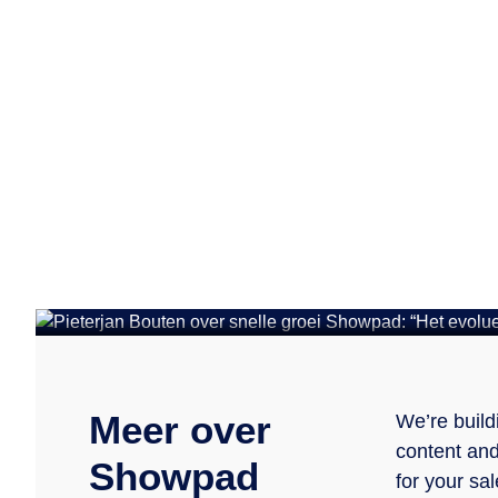
AANTREKKELIJKE WERKGEVERS
Pieterjan Bouten 
evolueert hier raz
gewoon een start
Meer over
We’re build
content and
Showpad
for your sa