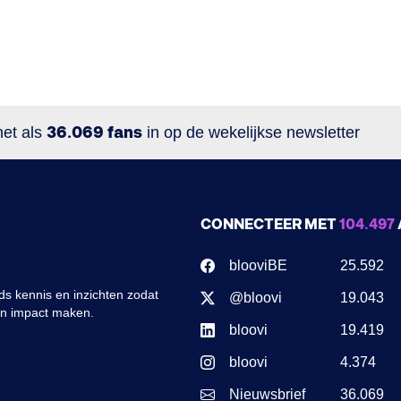
net als
36.069 fans
in op de wekelijkse newsletter
CONNECTEER MET
104.497
blooviBE
25.592
s kennis en inzichten zodat
@bloovi
19.043
en impact maken.
bloovi
19.419
bloovi
4.374
Nieuwsbrief
36.069