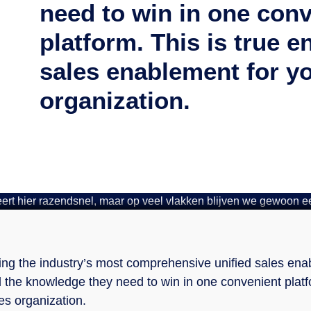
need to win in one con
platform. This is true e
sales enablement for yo
over snelle groei Show
organization.
endsnel, maar op veel 
-up”
ing the industry’s most comprehensive unified sales ena
 the knowledge they need to win in one convenient platf
les organization.