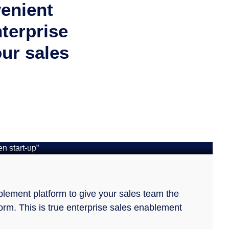
venient
nterprise
ur sales
pad: “Het
vlakken blijven we
blement platform to give your sales team the
orm. This is true enterprise sales enablement