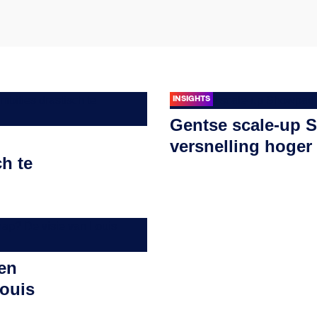
INSIGHTS
Gentse scale-up 
versnelling hoger
ch te
 en
Louis