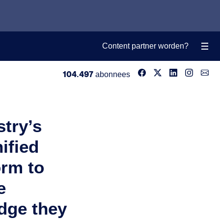
Content partner worden?
104.497
abonnees
stry’s
ified
orm to
e
dge they