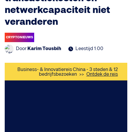
netwerkcapaciteit niet
veranderen
CRYPTONIEUWS
Door
Karim Tousbih
Leestijd 1:00
Business- & Innovatiereis China - 3 steden & 12
bedrijfsbezoeken
>>
Ontdek de reis