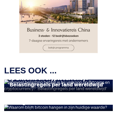
CRYPTONIEUWS
LEES OOK ...
Hoeveel belasting betaal je bij verkoop
op Bitcoins en cryptocurrency?
‘Belastingregels per land wereldwijd’
CRYPTONIEUWS
Waarom blijft bitcoin hangen in zijn
huidige waarde?
CRYPTONIEUWS
Hoe blockchain de EU-economie