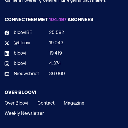
kunnen innoveren groeien en hun eigen impact maken.
CONNECTEER MET
104.497
ABONNEES
blooviBE
25.592
@bloovi
19.043
bloovi
19.419
bloovi
4.374
Nieuwsbrief
36.069
OVER BLOOVI
Over Bloovi
Contact
Magazine
Weekly Newsletter