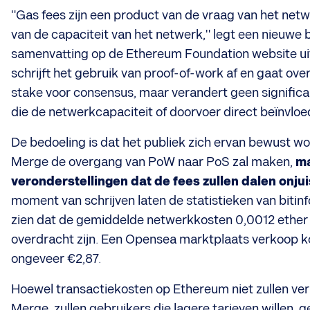
"Gas fees zijn een product van de vraag van het net
van de capaciteit van het netwerk," legt een nieuwe 
samenvatting op de Ethereum Foundation website ui
schrijft het gebruik van proof-of-work af en gaat over
stake voor consensus, maar verandert geen signific
die de netwerkcapaciteit of doorvoer direct beïnvloe
De bedoeling is dat het publiek zich ervan bewust w
Merge de overgang van PoW naar PoS zal maken,
ma
veronderstellingen dat de fees zullen dalen onjuis
moment van schrijven laten de statistieken van biti
zien dat de gemiddelde netwerkkosten 0,0012 ether 
overdracht zijn. Een Opensea marktplaats verkoop 
ongeveer €2,87.
Hoewel transactiekosten op Ethereum niet zullen ve
Merge, zullen gebruikers die lagere tarieven willen, 