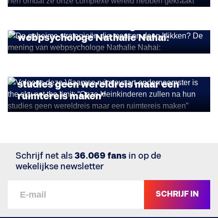
De geheime strategieën die mensen
doen klikken? De mening van
INSIGHTS
webpsychologe Nathalie Nahai:
Volgens deze Vlaamse ruimtevaart-
onderneemster is the sky not the limit:
“Onze kleinkinderen zullen na hun
studies geen wereldreis maar een
ruimtereis maken”
Schrijf net als
36.069 fans
in op de
wekelijkse newsletter
SCHRIJF IN