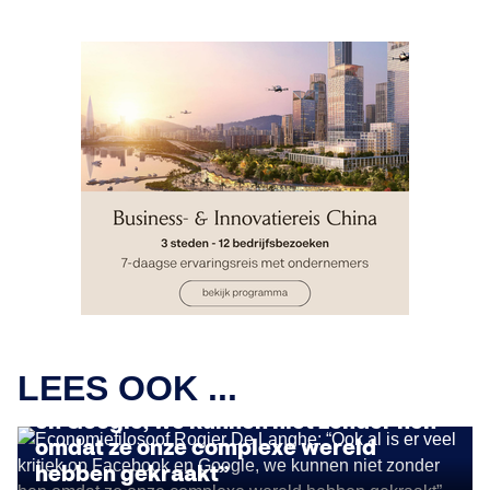
INSIGHTS
Economiefilosoof Rogier De Langhe:
LEES OOK ...
“Ook al is er veel kritiek op Facebook
en Google, we kunnen niet zonder hen
omdat ze onze complexe wereld
hebben gekraakt”
INSIGHTS