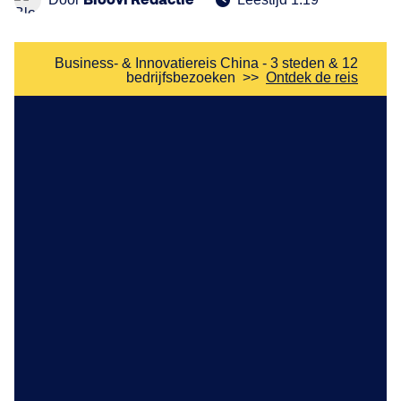
Bloovi Redactie
Business- & Innovatiereis China - 3 steden & 12
bedrijfsbezoeken
>>
Ontdek de reis