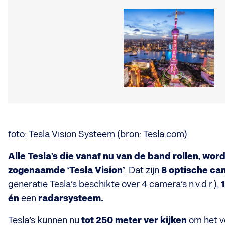
foto: Tesla Vision Systeem (bron: Tesla.com)
Alle Tesla’s die vanaf nu van de band rollen, wor
zogenaamde ‘Tesla Vision’
. Dat zijn
8 optische ca
generatie Tesla’s beschikte over 4 camera’s n.v.d.r.),
én
een
radarsysteem.
Tesla’s kunnen nu
tot 250 meter ver kijken
om het v