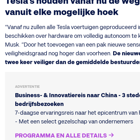
Tesla’s houden vanaf nu de weg
vanuit elke mogelijke hoek
“Vanaf nu zullen alle Tesla voertuigen geproduceerd i
beschikken over hardware om volledig autonoom te ku
Musk. “Door het toevoegen van een pak nieuwe senso
veiligheidsgraad nog hoger dan voorheen.
De nieuwe
twee keer veiliger dan de gemiddelde bestuurder
ADVERTENTIE
Business- & Innovatiereis naar China - 3 sted
bedrijfsbezoeken
7-daagse ervaringsreis naar het epicentrum van 
- Met een select gezelschap van ondernemers
PROGRAMMA EN ALLE DETAILS