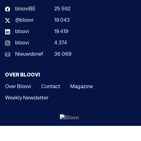
blooviBE
25.592
@bloovi
19.043
bloovi
19.419
bloovi
4.374
Nieuwsbrief
36.069
OVER BLOOVI
Over Bloovi
Contact
Magazine
Weekly Newsletter