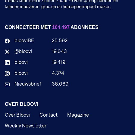
trends kennis en inzichten zodat ze voorsprong hebben en
kunnen innoveren groeien en hun eigen impact maken.
CONNECTEER MET
104.497
ABONNEES
blooviBE
25.592
@bloovi
19.043
bloovi
19.419
bloovi
4.374
Nieuwsbrief
36.069
OVER BLOOVI
Over Bloovi
Contact
Magazine
Weekly Newsletter