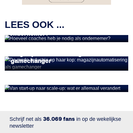
OPINIES
LEES OOK ...
Hoeveel coaches heb je nodig als
ondernemer?
OPINIES
De mode-industrie op haar kop:
magazijnautomatisering als
gamechanger
OPINIES
Van start-up naar scale-up: wat er
allemaal verandert
Schrijf net als
36.069 fans
in op de wekelijkse
newsletter