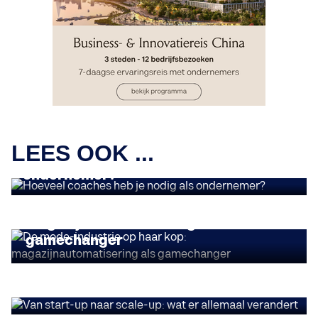
OPINIES
LEES OOK ...
Hoeveel coaches heb je nodig als
ondernemer?
OPINIES
De mode-industrie op haar kop:
magazijnautomatisering als
gamechanger
OPINIES
Van start-up naar scale-up: wat er
allemaal verandert