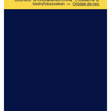
Business- & Innovatiereis China - 3 steden & 12
bedrijfsbezoeken
>>
Ontdek de reis