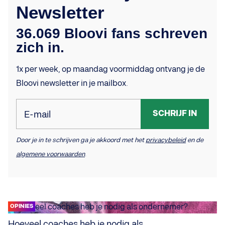
Newsletter
36.069 Bloovi fans schreven
zich in.
1x per week, op maandag voormiddag ontvang je de
Bloovi newsletter in je mailbox.
SCHRIJF IN
E-mail
Door je in te schrijven ga je akkoord met het
privacybeleid
en de
algemene voorwaarden
.
OPINIES
Hoeveel coaches heb je nodig als