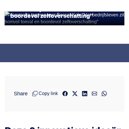
Voormalig topmanager Bessel Kok:
“Het bedrijfsleven zit bomvol toeval en
boordevol zelfoverschatting”
Share
Copy link