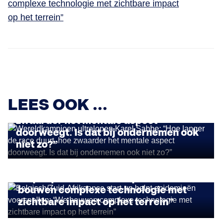
complexe technologie met zichtbare impact
op het terrein”
STORIES
Wereldkampioen ultralopen Karel
LEES OOK ...
Sabbe: “Hoe langer de race duurt, hoe
zwaarder het mentale aspect
doorweegt. Is dat bij ondernemen ook
niet zo?”
IMPACT ONDERNEMEN
Belgisch/Zuid-Afrikaanse start-up
helpt epidemieën voorspellen: “We
bouwen complexe technologie met
zichtbare impact op het terrein”
STORIES