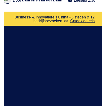
Laurens van der Laan
Door
Leestijd 2:38
Business- & Innovatiereis China - 3 steden & 12
bedrijfsbezoeken
>>
Ontdek de reis