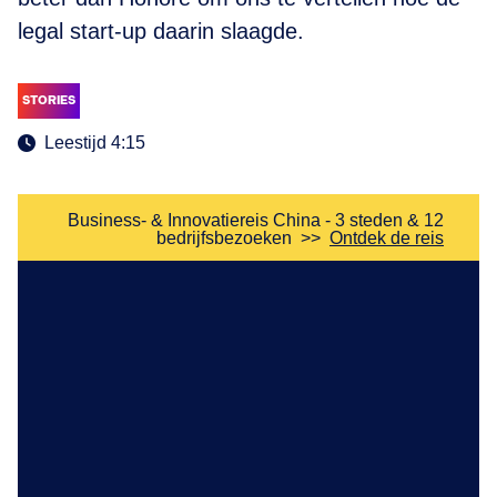
legal start-up daarin slaagde.
STORIES
Leestijd 4:15
Business- & Innovatiereis China - 3 steden & 12
bedrijfsbezoeken
>>
Ontdek de reis