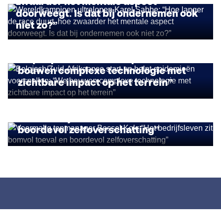
zwaarder het mentale aspect
doorweegt. Is dat bij ondernemen ook
niet zo?”
IMPACT ONDERNEMEN
Belgisch/Zuid-Afrikaanse start-up
helpt epidemieën voorspellen: “We
bouwen complexe technologie met
zichtbare impact op het terrein”
STORIES
Voormalig topmanager Bessel Kok:
“Het bedrijfsleven zit bomvol toeval en
boordevol zelfoverschatting”