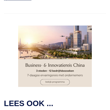
STORIES
Wereldkampioen ultralopen Karel
LEES OOK ...
Sabbe: “Hoe langer de race duurt, hoe