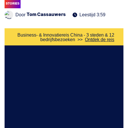
STORIES
Tom Cassauwers
Door
Leestijd 3:59
Business- & Innovatiereis China - 3 steden & 12
bedrijfsbezoeken
>>
Ontdek de reis