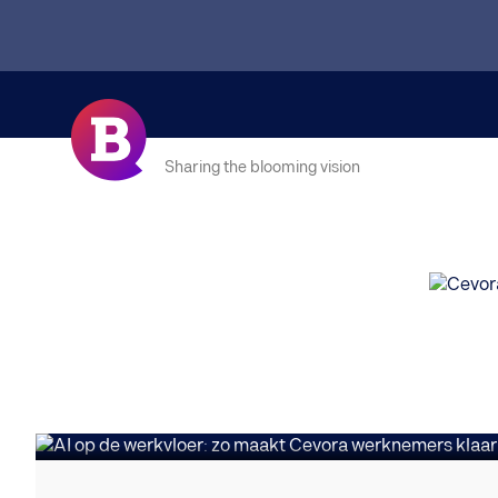
Sharing the blooming vision
BUSINESS GROWTH
AI op de werkvloe
de toekomst