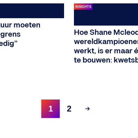
INSIGHTS
tuur moeten
Hoe Shane Mcleod
 grens
wereldkampioenen
edig”
werkt, is er maar
te bouwen: kwetsb
1
2