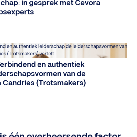
schap: in gesprek met Cevora
apsexperts
erbindend en authentiek
iderschapsvormen van de
 Candries (Trotsmakers)
 is één overheersende factor