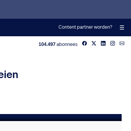
Content partner worden?
104.497
abonnees
eien
knemers klaar voor