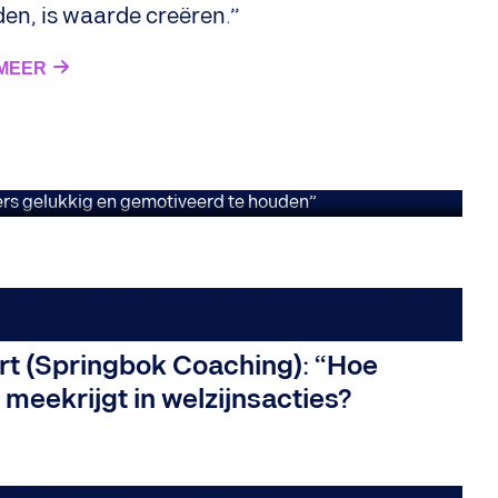
 de agenda bij
den, is waarde creëren.”
ruciaal om
 MEER
e houden”
t (Springbok Coaching): “Hoe
meekrijgt in welzijnsacties?