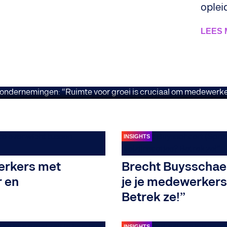
 staat steeds hoger op
oplei
uimte voor groei is c
LEES
kig en gemotiveerd t
INSIGHTS
erkers met
Brecht Buysschaer
r en
je je medewerkers 
Betrek ze!”
INSIGHTS