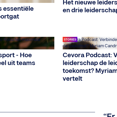
Het nieuwe leider
s essentiële
en drie leidersch
ortgat
STORIES
port - Hoe
Cevora Podcast: V
el uit teams
leiderschap de le
toekomst? Myriam
vertelt
“Er