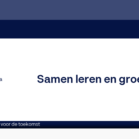
Samen leren en gro
r: zo maakt Cevora wer