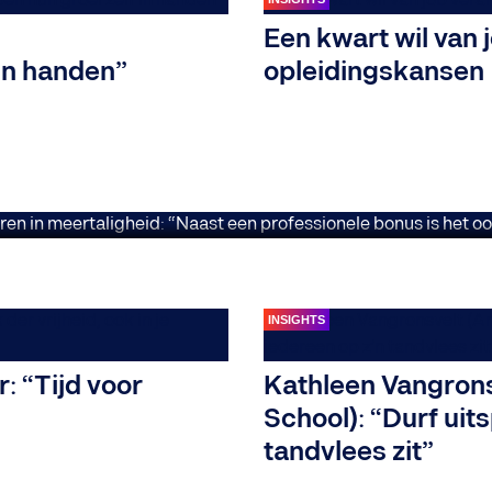
 Minister Sven Gatz 
Een kwart wil van
in handen”
opleidingskansen
“Naast een professione
rrijking”
INSIGHTS
: “Tijd voor
Kathleen Vangron
School): “Durf uit
tandvlees zit”