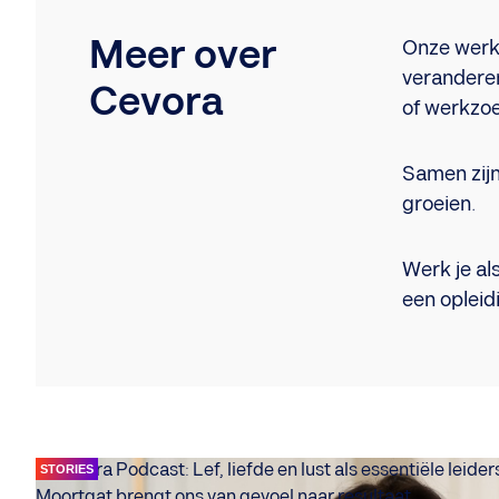
Meer over
Onze werkw
veranderen
Cevora
of werkzo
Samen zijn
groeien.
Werk je al
een opleid
STORIES