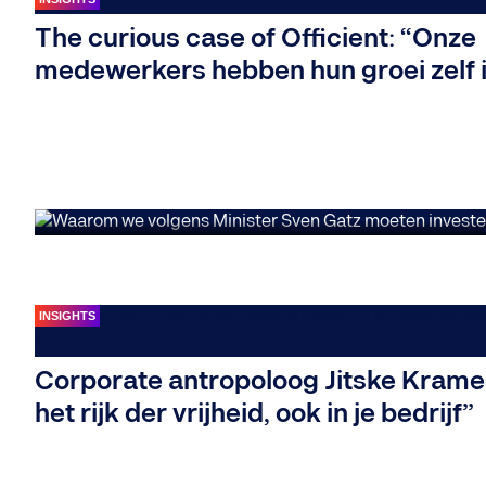
Waarom we volgens
The curious case of Officient: “Onze
medewerkers hebben hun groei zelf 
in meertaligheid: 
een persoonlijke ve
INSIGHTS
Corporate antropoloog Jitske Kramer
het rijk der vrijheid, ook in je bedrijf”