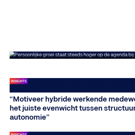
Persoonlijke groei
ondernemingen: “R
medewerkers geluk
INSIGHTS
“Motiveer hybride werkende medew
het juiste evenwicht tussen structuu
autonomie”
INSIGHTS
INSIGHTS