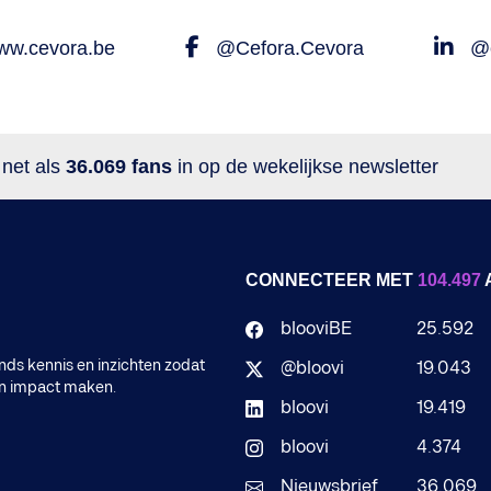
w.cevora.be
@Cefora.Cevora
@c
 net als
36.069 fans
in op de wekelijkse newsletter
CONNECTEER MET
104.497
blooviBE
25.592
ds kennis en inzichten zodat
@bloovi
19.043
en impact maken.
bloovi
19.419
bloovi
4.374
Nieuwsbrief
36.069