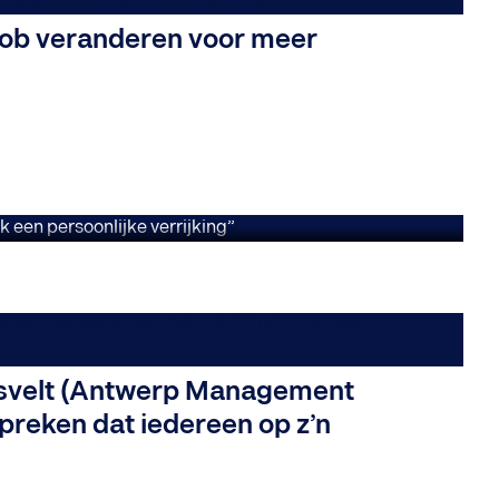
moeten investeren
 job veranderen voor meer
le bonus is het ook
svelt (Antwerp Management
spreken dat iedereen op z’n