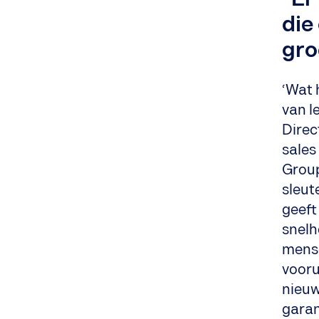
die
gro
‘Wat 
van l
Direc
sales
Group
sleut
geeft
snelh
mense
vooru
nieuw
garan