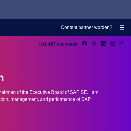
Content partner worden?
104.497
abonnees
n
chairman of the Executive Board of SAP SE, I am
rection, management, and performance of SAP.