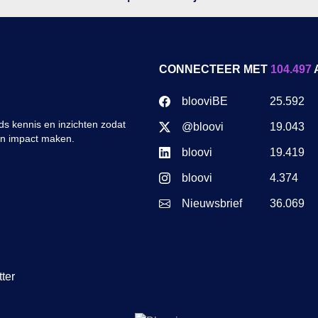
CONNECTEER MET
104.497
blooviBE
25.592
s kennis en inzichten zodat
@bloovi
19.043
en impact maken.
bloovi
19.419
bloovi
4.374
Nieuwsbrief
36.069
ter