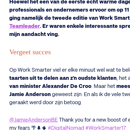
Hoewel het een van de eerste écht warme dagen
professionals en ondernemers ervoor om op 11 
ging namelijk de tweede editie van Work Smart
Teamleader
. Er waren enkele interessante spr
mijn aandacht ving.
Vergeet succes
Op Work Smarter viel er elke minuut wel wat te b
taarten uit te delen aan z’n oudste klanten
, het
van minister Alexander De Croo
. Maar het
mees
Jamie Anderson
geweest zijn. En als ik de vele tw
geraakt werd door zijn betoog.
@JamieAndersonBE
Thank you for a new boost of e
my fears 🌴🌲🌵
#DigitalNomad
#WorkSmarter17