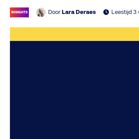
Door
Lara Deraes
Leestijd 3
INSIGHTS