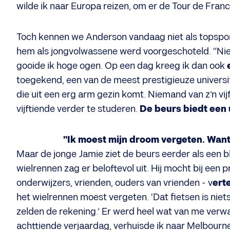
wilde ik naar Europa reizen, om er de Tour de France
Toch kennen we Anderson vandaag niet als topsport
hem als jongvolwassene werd voorgeschoteld. “Niet
gooide ik hoge ogen. Op een dag kreeg ik dan ook
e
toegekend, een van de meest prestigieuze universite
die uit een erg arm gezin komt. Niemand van z’n vi
vijftiende verder te studeren.
De beurs biedt een 
"Ik moest mijn droom vergeten. Want
Maar de jonge Jamie ziet de beurs eerder als een bl
wielrennen zag er beloftevol uit. Hij mocht bij een 
onderwijzers, vrienden, ouders van vrienden - v
ert
het wielrennen moest vergeten. ‘Dat fietsen is ni
zelden de rekening.’ Er werd heel wat van me verw
achttiende verjaardag, verhuisde ik naar Melbourne