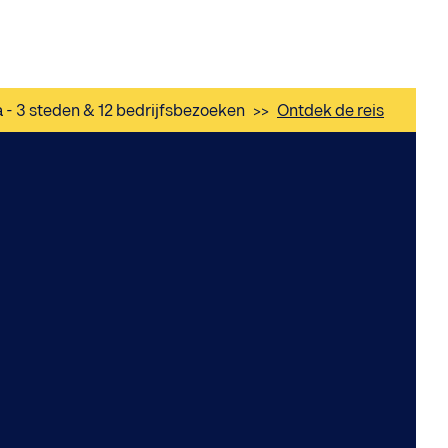
a - 3 steden & 12 bedrijfsbezoeken
>>
Ontdek de reis