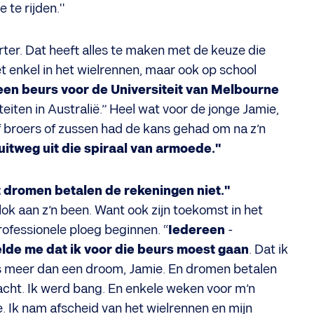
 te rijden."
er. Dat heeft alles te maken met de keuze die
 enkel in het wielrennen, maar ook op school
en beurs voor de Universiteit van Melbourne
iten in Australië.” Heel wat voor de jonge Jamie,
jf broers of zussen had de kans gehad om na z’n
uitweg uit die spiraal van armoede."
 dromen betalen de rekeningen niet."
ok aan z’n been. Want ook zijn toekomst in het
professionele ploeg beginnen. “
Iedereen
-
elde me dat ik voor die beurs moest gaan
. Dat ik
ets meer dan een droom, Jamie. En dromen betalen
acht. Ik werd bang. En enkele weken voor m’n
. Ik nam afscheid van het wielrennen en mijn