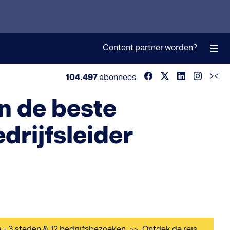
Content partner worden?
104.497
abonnees
n de beste
drijfsleider
a - 3 steden & 12 bedrijfsbezoeken
>>
Ontdek de reis