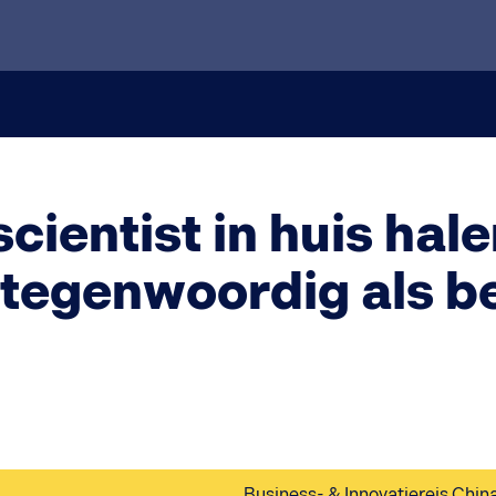
ientist in huis hale
e tegenwoordig als be
Business- & Innovatiereis Chin