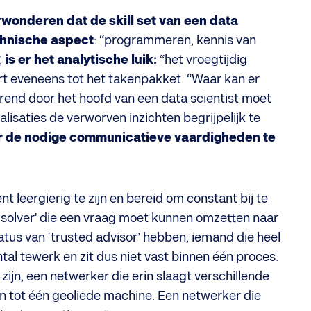
rwonderen dat de skill set van een data
echnische aspect
: “programmeren, kennis van
,
is er het analytische luik:
“het vroegtijdig
rt eveneens tot het takenpakket. “Waar kan er
rend door het hoofd van een data scientist moet
lisaties de verworven inzichten begrijpelijk te
r de nodige communicatieve vaardigheden te
ent leergierig te zijn en bereid om constant bij te
m solver' die een vraag moet kunnen omzetten naar
us van ‘trusted advisor’ hebben, iemand die heel
tal tewerk en zit dus niet vast binnen één proces.
ijn, een netwerker die erin slaagt verschillende
n tot één geoliede machine. Een netwerker die