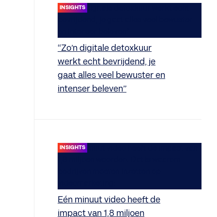
INSIGHTS
“Zo’n digitale detoxkuur
werkt echt bevrijdend, je
gaat alles veel bewuster en
intenser beleven”
INSIGHTS
Eén minuut video heeft de
impact van 1,8 miljoen