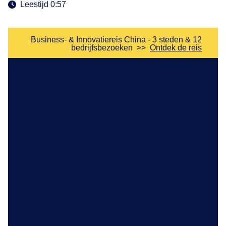
Leestijd 0:57
Business- & Innovatiereis China - 3 steden & 12
bedrijfsbezoeken
>>
Ontdek de reis