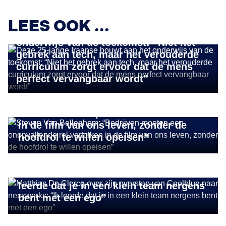
STORIES
LEES OOK ...
Deze 25-jarige Iraanse bouwt aan het
onderwijs van de toekomst: “Niet het
gebrek aan tech, maar het verouderde
curriculum zorgt ervoor dat de mens
perfect vervangbaar wordt”
INSIGHTS
Steven Van Belleghem: “Bedrijven
moeten een onopvallende rol vertolken
in de film van ons leven, zonder de
hoofdrol te willen opeisen”
STORIES
Matthias De Clercq over zijn overstap
van Coolblue naar nexxworks: “Ik
leerde dat je in een klein team nergens
bent met een ego”