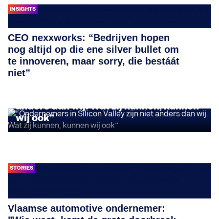
INSIGHTS
CEO nexxworks: “Bedrijven hopen
nog altijd op die ene silver bullet om
te innoveren, maar sorry, die bestáát
niet”
STORIES
“Ondernemers in Silicon Valley zijn niet
anders dan wij. Wat zij kunnen, kunnen
wij ook”
STORIES
Vlaamse automotive ondernemer: