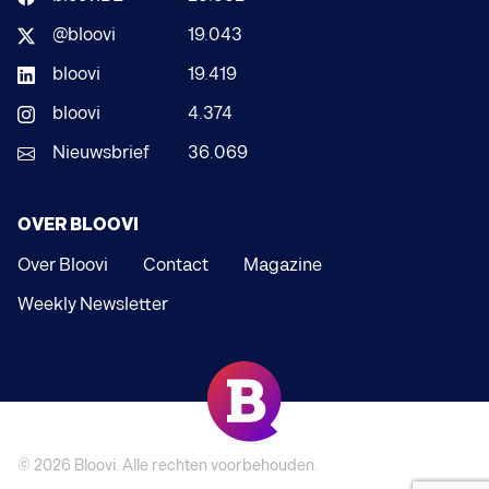
@bloovi
19.043
bloovi
19.419
bloovi
4.374
Nieuwsbrief
36.069
OVER BLOOVI
Over Bloovi
Contact
Magazine
Weekly Newsletter
© 2026
Bloovi
. Alle rechten voorbehouden.