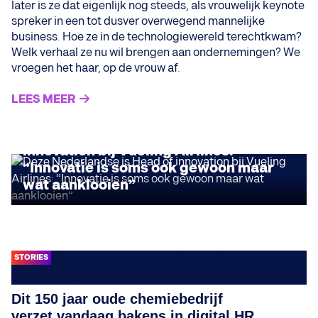
later is ze dat eigenlijk nog steeds, als vrouwelijk keynote
spreker in een tot dusver overwegend mannelijke
business. Hoe ze in de technologiewereld terechtkwam?
Welk verhaal ze nu wil brengen aan ondernemingen? We
vroegen het haar, op de vrouw af.
LEES MEER
INSIGHTS
Deze Nederlandse is Head of
innovation bij Vueling Airlines:
“Innovatie is soms ook gewoon maar
wat aanklooien”
STORIES
Dit 150 jaar oude chemiebedrijf
verzet vandaag bakens in digital HR