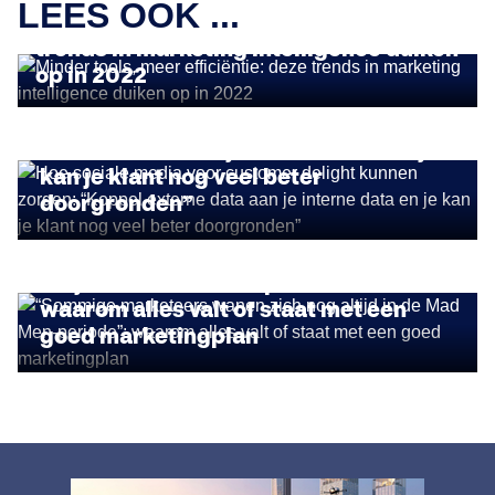
LEES OOK ...
Minder tools, meer efficiëntie: deze
trends in marketing intelligence duiken
INSIGHTS
op in 2022
Hoe sociale media voor customer
delight kunnen zorgen: “Koppel
externe data aan je interne data en je
kan je klant nog veel beter
doorgronden”
INSIGHTS
“Sommige marketeers wanen zich nog
altijd in de Mad Men-periode”:
waarom alles valt of staat met een
goed marketingplan