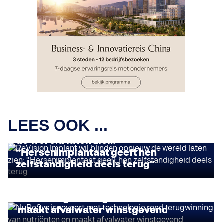
DELOITTE FAST 50
LEES OOK ...
ReVision Implant wil blinden opnieuw
de wereld laten zien:
“Hersenimplantaat geeft hen
zelfstandigheid deels terug"
DELOITTE FAST 50
NuReSys innoveert met technologie
rond terugwinning van nutriënten en
maakt afvalwater winstgevend
DELOITTE FAST 50