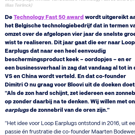
Illias Teirlinck)
De
Technology Fast 50 award
wordt uitgereikt a
het Belgische technologiebedrijf dat in termen v
omzet over de afgelopen vier jaar de snelste gro
wist te realiseren. Dit jaar gaat die eer naar Loop
Earplugs dat naar een heel eenvoudig
beschermingsproduct keek – oordopjes – en er
een businessverhaal in zag dat vandaag al tot in
VS en China wordt verteld. En dat co-founder
Dimitri O nu graag voor Bloovi uit de doeken doet
“Als de zon hard schijnt, zet iedereen een zonneb
op zonder daarbij na te denken. Wij willen met o
earplugs
de zonnebril van de oren zijn.”
“Het idee voor Loop Earplugs ontstond in 2016, uit e
passie én frustratie die co-founder Maarten Bodewe