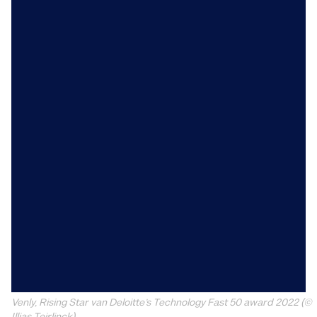
Venly, Rising Star van Deloitte’s Technology Fast 50 award 2022
(©
Illias Teirlinck)