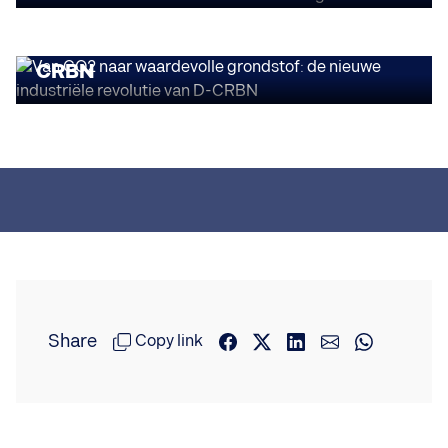
Van CO2 naar waardevolle grondstof:
de nieuwe industriële revolutie van D-
CRBN
Share
Copy link