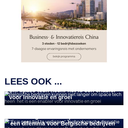
TECH & INNOVATIE
LEES OOK ...
Belgische bedrijven kunnen niet langer
om space tech heen: het is een enabler
voor innovatie en groei
TECH & INNOVATIE
“Er is geen tijd te verliezen”
Technologische disruptie zit overal -
een dilemma voor Belgische bedrijven