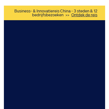
Business- & Innovatiereis China - 3 steden & 12
bedrijfsbezoeken
>>
Ontdek de reis