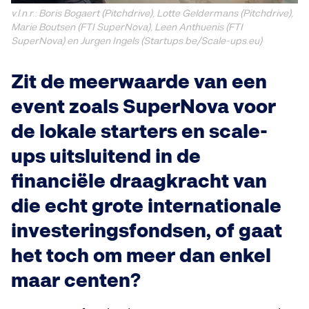
v.l.n.r.: Boris Bogaert (Pitchdrive), Lotte Geldermans (Pitchdrive),
Marie Boutsen (FTI SuperNova), Leen Anthuenis (FTI
SuperNova) en Jurgen Ingels (Startups.be/Scale-ups.eu)
Zit de meerwaarde van een
event zoals SuperNova voor
de lokale starters en scale-
ups uitsluitend in de
financiële draagkracht van
die echt grote internationale
investeringsfondsen, of gaat
het toch om meer dan enkel
maar centen?