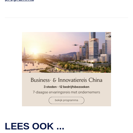
TRENDS & INNOVATIE
"Een KMO is niet te klein om gehackt te
worden." Hoe deze ethische hackers
LEES OOK ...
Vlaamse KMO's wakker schudden
TECH & INNOVATIE