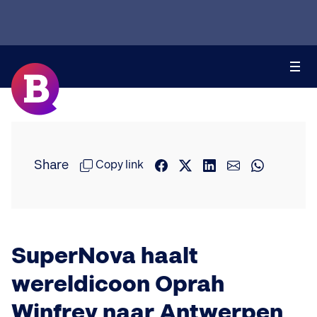
Share
Copy link
SuperNova haalt
wereldicoon Oprah
Winfrey naar Antwerpen