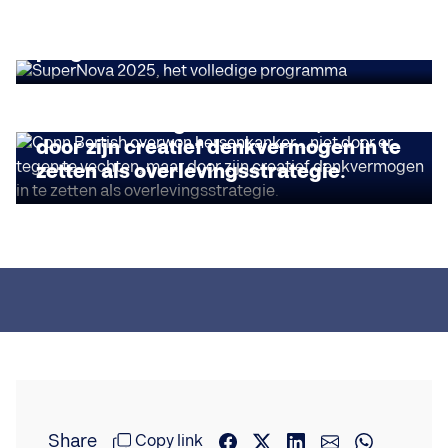
SuperNova 2025, het volledige
programma
LEIDERSCHAP
Conn Bertish overwon hersenkanker...
niet door er tegen te vechten, maar
door zijn creatief denkvermogen in te
zetten als overlevingsstrategie.
Share
Copy link