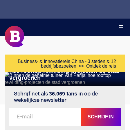
SOCIETY
Business- & Innovatiereis China - 3 steden & 12
Binnen de geheime tuinen van Parijs:
bedrijfsbezoeken
>>
Ontdek de reis
hoe rooftop rewilding-projecten de stad
vergroenen
Schrijf net als
36.069 fans
in op de
wekelijkse newsletter
SCHRIJF IN