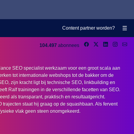
Content partner worden?
104.497
abonnees
eelance SEO specialist werkzaam voor een groot scala aan
rken tot internationale webshops tot de bakker om de
SEO, zijn kracht ligt bij technische SEO, linkbuilding en
eft Ralf trainingen in de verschillende facetten van SEO.
erd als transparant, praktisch en resultaatgericht.
trajecten staat hij graag op de squashbaan. Als fervent
t fysieke vlak geen steen onomgekeerd.