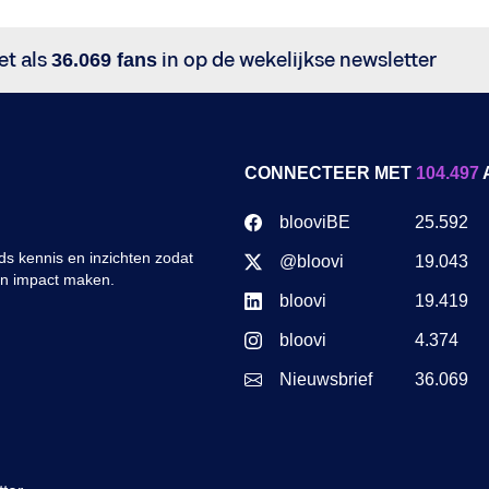
et als
36.069 fans
in op de wekelijkse newsletter
CONNECTEER MET
104.497
blooviBE
25.592
s kennis en inzichten zodat
@bloovi
19.043
en impact maken.
bloovi
19.419
bloovi
4.374
Nieuwsbrief
36.069