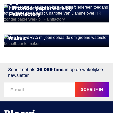
gegevens': Charlotte Van Damme over
HR zonder papierwerk bij
Paintfactory
BUSINESS GROWTH
Hoe Solhyd €7,5 miljoen ophaalde om
groene waterstof betaalbaar te
maken
Schrijf net als
36.069 fans
in op de wekelijkse
newsletter
SCHRIJF IN